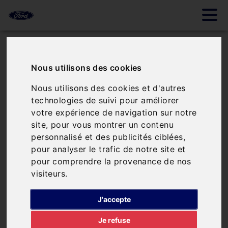
Contactez notre
garage
Nous utilisons des cookies
L'équipe du
GARAGE ERIC GUERIN
,
spécialiste Ford, vous accueille et
Nous utilisons des cookies et d'autres
vous apporte son expertise.
technologies de suivi pour améliorer
votre expérience de navigation sur notre
Venez nous rencontrer à
Thouars
site, pour vous montrer un contenu
(79)
ou contactez-nous en
personnalisé et des publicités ciblées,
remplissant le formulaire de
pour analyser le trafic de notre site et
contact !
pour comprendre la provenance de nos
visiteurs.
J'accepte
Je refuse