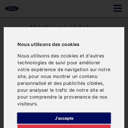
Mentions légales
Identité de l'entreprise
Nous utilisons des cookies
GARAGE ERIC GUERIN
Nous utilisons des cookies et d'autres
Capital social inconnu
technologies de suivi pour améliorer
votre expérience de navigation sur notre
Immatriculée au RCS de Niort
site, pour vous montrer un contenu
personnalisé et des publicités ciblées,
N° TVA : FR22332820745
pour analyser le trafic de notre site et
SIREN : 33282074500013
pour comprendre la provenance de nos
visiteurs.
Siège social : 66 rue Camille GUERIN 79100
Thouars
J'accepte
guerin.eric.garage@wanadoo.fr