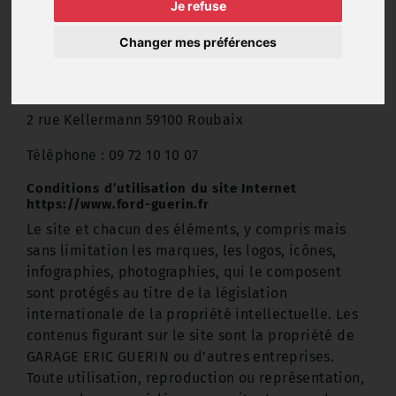
Je refuse
05 49 96 29 31
Changer mes préférences
Identité de l'hébergeur
OVH
2 rue Kellermann 59100 Roubaix
Téléphone : 09 72 10 10 07
Conditions d’utilisation du site Internet
https://www.ford-guerin.fr
Le site et chacun des éléments, y compris mais
sans limitation les marques, les logos, icônes,
infographies, photographies, qui le composent
sont protégés au titre de la législation
internationale de la propriété intellectuelle. Les
contenus figurant sur le site sont la propriété de
GARAGE ERIC GUERIN ou d’autres entreprises.
Toute utilisation, reproduction ou représentation,